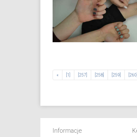
«
[1]
[257]
[258]
[259]
[260
Informacje
K