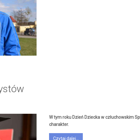
ystów
W tym roku Dzień Dziecka w człuchowskim Spo
charakter.
Czytaj dalej...