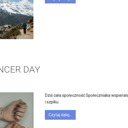
NCER DAY
Dziś cała społeczność Społeczniaka wspierał
i szpiku.
Czytaj dalej...