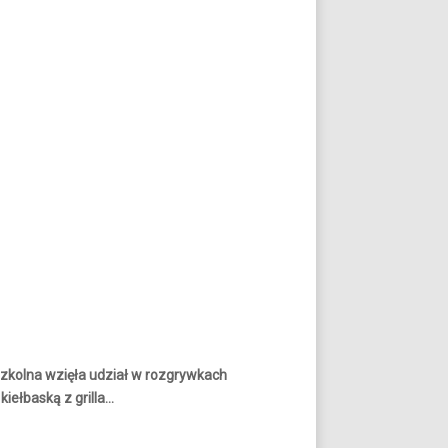
szkolna wzięła udział w rozgrywkach
iełbaską z grilla...