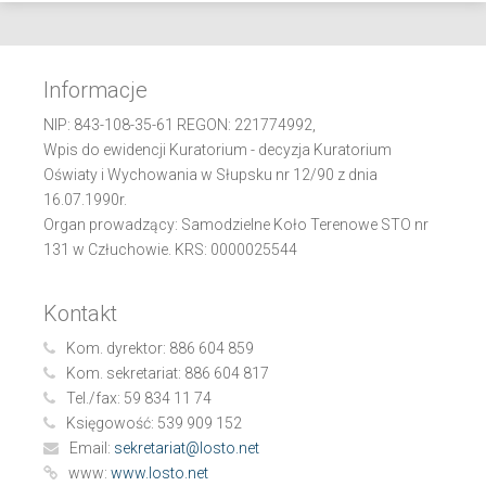
Informacje
NIP: 843-108-35-61 REGON: 221774992,
Wpis do ewidencji Kuratorium - decyzja Kuratorium
Oświaty i Wychowania w Słupsku nr 12/90 z dnia
16.07.1990r.
Organ prowadzący: Samodzielne Koło Terenowe STO nr
131 w Człuchowie. KRS: 0000025544
Kontakt
Kom. dyrektor:
886 604 859
Kom. sekretariat:
886 604 817
Tel./fax:
59 834 11 74
Księgowość:
539 909 152
Email:
sekretariat@losto.net
www:
www.losto.net