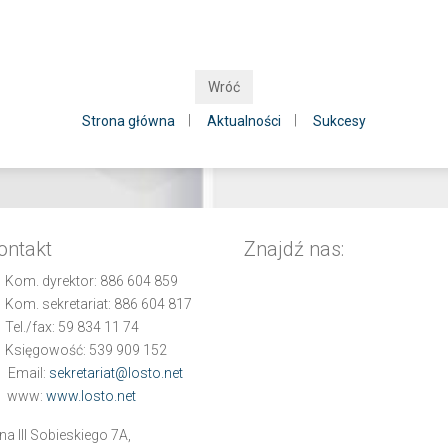
Wróć
|
|
Strona główna
Aktualności
Sukcesy
ontakt
Znajdź nas:
Kom. dyrektor:
886 604 859
Kom. sekretariat:
886 604 817
Tel./fax:
59 834 11 74
Księgowość:
539 909 152
Email:
sekretariat@losto.net
www:
www.losto.net
na III Sobieskiego 7A,