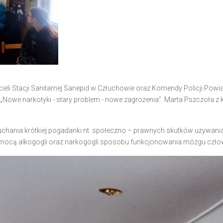
cieli Stacji Sanitarnej Sanepid w Człuchowie oraz Komendy Policji Pow
. „Nowe narkotyki - stary problem - nowe zagrożenia”. Marta Pszczoła z kl
łuchania krótkiej pogadanki nt. społeczno – prawnych skutków używan
omocą alkogogli oraz narkogogli sposobu funkcjonowania mózgu czł