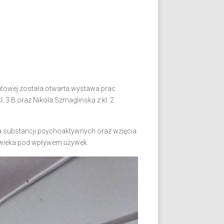
iatowej została otwarta wystawa prac
. 3 B oraz Nikola Szmaglińska z kl. 2
ia substancji psychoaktywnych oraz wzięcia
owieka pod wpływem używek.