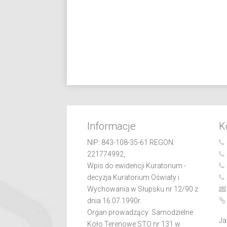
Informacje
K
NIP: 843-108-35-61 REGON:
221774992,
Wpis do ewidencji Kuratorium -
decyzja Kuratorium Oświaty i
Wychowania w Słupsku nr 12/90 z
dnia 16.07.1990r.
Organ prowadzący: Samodzielne
Ja
Koło Terenowe STO nr 131 w