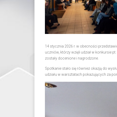
14 stycznia 2026 r. w obecności przedstawi
uczniów, którzy wzięli udział w konkursie pt
zostały docenione i nagrodzone.
Spotkanie stało się również okazją do wys
udziału w warsztatach pokazujących za p