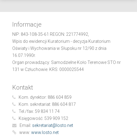
Informacje
NIP: 843-108-35-61 REGON: 221774992,
Wpis do ewidencji Kuratorium - decyzja Kuratorium
Oświaty i Wychowania w Słupsku nr 12/90 z dnia
16.07.1990r.
Organ prowadzący: Samodzielne Koło Terenowe STO nr
131 w Człuchowie. KRS: 0000025544
Kontakt
Kom. dyrektor:
886 604 859
Kom. sekretariat:
886 604 817
Tel./fax:
59 834 11 74
Księgowość:
539 909 152
Email:
sekretariat@losto.net
www:
www.losto.net