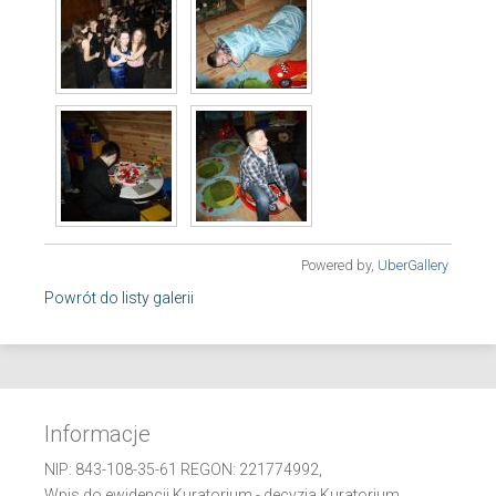
Powered by,
UberGallery
Powrót do listy galerii
Informacje
NIP: 843-108-35-61 REGON: 221774992,
Wpis do ewidencji Kuratorium - decyzja Kuratorium