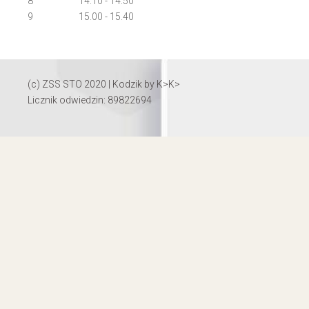
8
14:10 - 14:50
9
15.00 - 15.40
(c) ZSS STO 2020 | Kodzik by
K>K>
Licznik odwiedzin: 89822694