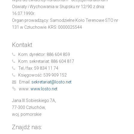
Oświaty i Wychowania w Słupsku nr 12/90 z dnia
16.07.1990r.
Organ prowadzący: Samodzielne Koło Terenowe STO nr
131 w Człuchowie. KRS: 0000025544
Kontakt
Kom. dyrektor:
886 604 859
Kom. sekretariat:
886 604 817
Tel./fax:
59 834 11 74
Księgowość:
539 909 152
Email:
sekretariat@losto.net
www:
www.losto.net
Jana III Sobieskiego 7A,
77-300 Człuchów,
woj. pomorskie
Znajdź nas: