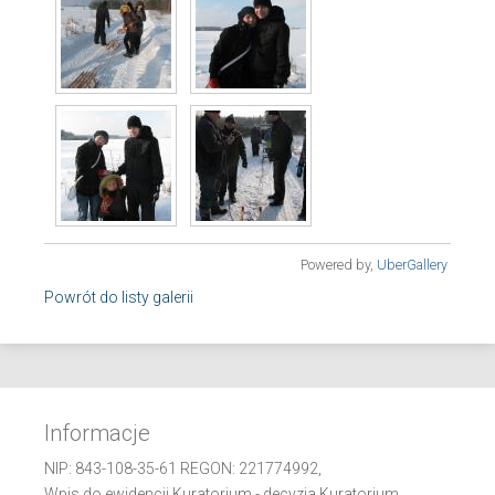
Powered by,
UberGallery
Powrót do listy galerii
Informacje
NIP: 843-108-35-61 REGON: 221774992,
Wpis do ewidencji Kuratorium - decyzja Kuratorium