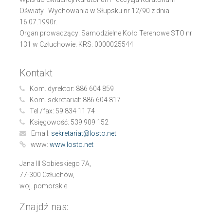
Oświaty i Wychowania w Słupsku nr 12/90 z dnia
16.07.1990r.
Organ prowadzący: Samodzielne Koło Terenowe STO nr
131 w Człuchowie. KRS: 0000025544
Kontakt
Kom. dyrektor:
886 604 859
Kom. sekretariat:
886 604 817
Tel./fax:
59 834 11 74
Księgowość:
539 909 152
Email:
sekretariat@losto.net
www:
www.losto.net
Jana III Sobieskiego 7A,
77-300 Człuchów,
woj. pomorskie
Znajdź nas: