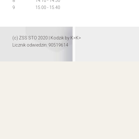
8
14:10 - 14:50
9
15.00 - 15.40
(c) ZSS STO 2020 | Kodzik by
K>K>
Licznik odwiedzin: 90519614